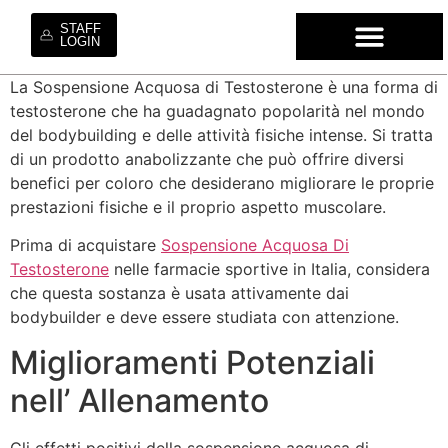
STAFF
LOGIN
La Sospensione Acquosa di Testosterone è una forma di
WHO WE ARE
OUR SE
OUR MO
HIRE OUR TA
WORK WI
testosterone che ha guadagnato popolarità nel mondo
del bodybuilding e delle attività fisiche intense. Si tratta
di un prodotto anabolizzante che può offrire diversi
benefici per coloro che desiderano migliorare le proprie
prestazioni fisiche e il proprio aspetto muscolare.
Prima di acquistare
Sospensione Acquosa Di
Testosterone
nelle farmacie sportive in Italia, considera
che questa sostanza è usata attivamente dai
bodybuilder e deve essere studiata con attenzione.
Miglioramenti Potenziali
nell’ Allenamento
Gli effetti positivi della sospensione acquosa di